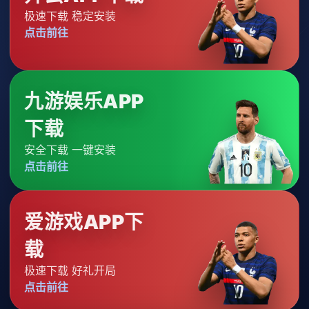
关于我们
爱游戏体育 是面向全球体育爱好者的综合服务平台，致力于打造
一个集数据服务、赛事直播与移动体验于一体的专业生态系统。
团队成员拥有丰富的行业背景，平台以稳定性与高可用性著称，