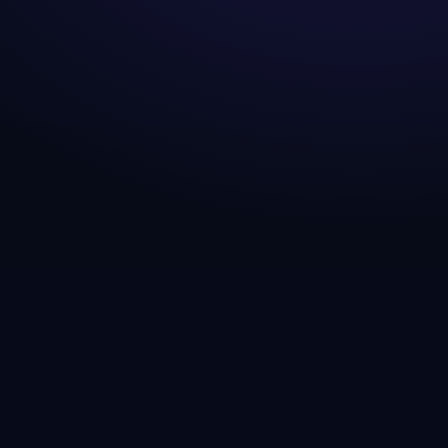
体育推荐 · 精选资讯
爱游戏体育每日推荐热门看点，汇聚爱游戏体育的最新报道与深度解
读