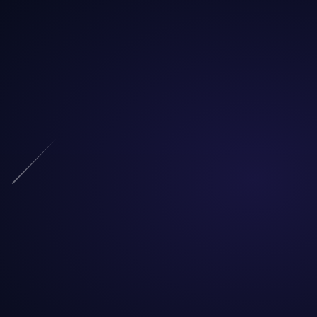
数据秒级刷新
赛事数据、比分变化、动态资讯实时同步，体验远胜网页
端。
隐私安全守护
全程加密传输，保障用户信息与浏览记录不被泄露，使用
更安心。
下载 App
网页版入口